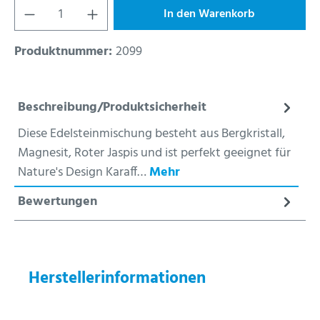
Produkt Anzahl: Gib den gewünschten Wert ein
In den Warenkorb
Produktnummer:
2099
Beschreibung/Produktsicherheit
Diese Edelsteinmischung besteht aus Bergkristall,
Magnesit, Roter Jaspis und ist perfekt geeignet für
Nature's Design Karaff…
Mehr
Bewertungen
Herstellerinformationen