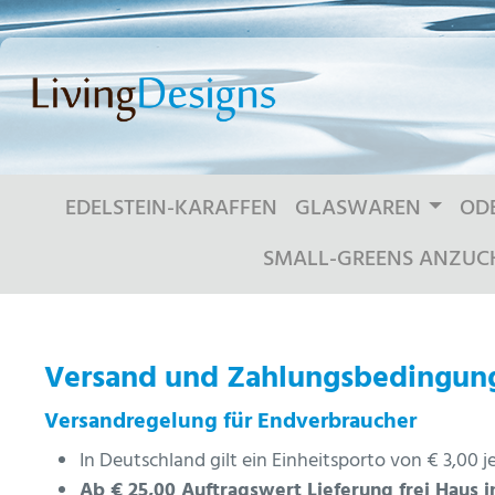
m Hauptinhalt springen
Zur Suche springen
Zur Hauptnavigation springen
EDELSTEIN-KARAFFEN
GLASWAREN
OD
SMALL-GREENS ANZUC
Versand und Zahlungsbedingun
Versandregelung für Endverbraucher
In Deutschland gilt ein Einheitsporto von € 3,00 j
Ab € 25,00 Auftragswert Lieferung frei Haus 