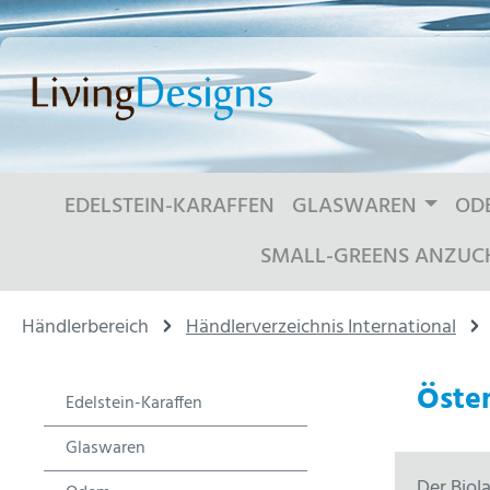
m Hauptinhalt springen
Zur Suche springen
Zur Hauptnavigation springen
EDELSTEIN-KARAFFEN
GLASWAREN
OD
SMALL-GREENS ANZUC
Händlerbereich
Händlerverzeichnis International
Öster
Edelstein-Karaffen
Glaswaren
Der Biol