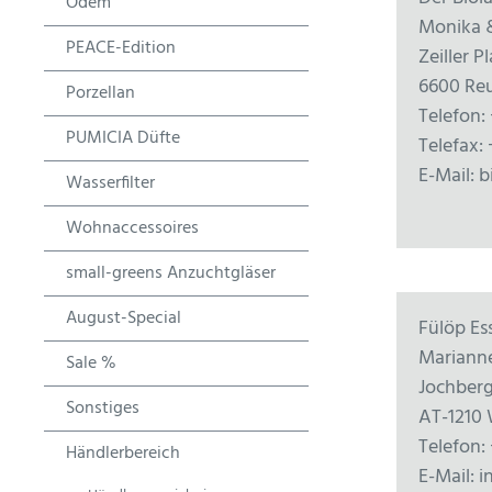
Odem
Monika &
PEACE-Edition
Zeiller P
6600 Re
Porzellan
Telefon: 
PUMICIA Düfte
Telefax: 
E-Mail: 
Wasserfilter
Wohnaccessoires
small-greens Anzuchtgläser
August-Special
Fülöp Es
Mariann
Sale %
Jochber
Sonstiges
AT-1210
Telefon:
Händlerbereich
E-Mail: 