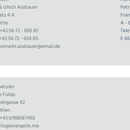
 Ulrich Asshauer
Petr
latz
4 A
Fran
utte
A - 
+43 56 72 - 650 81
Tele
+43 56 72 - 654 85
E-Ma
biomarkt.asshauer@email.de
senzen
e Fülöp
gengasse 42
 Wien
 +43 6766087465
info@energetik.me