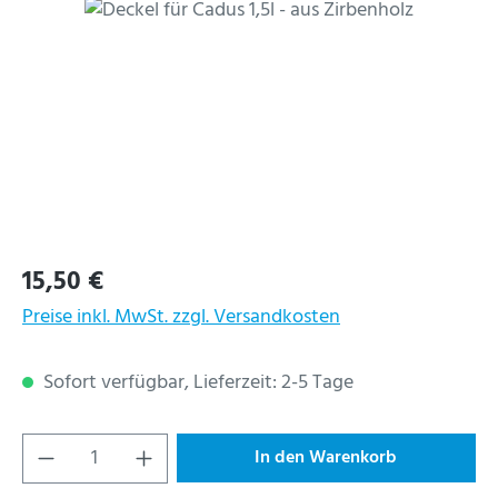
Bildergalerie überspringen
Regulärer Preis:
15,50 €
Preise inkl. MwSt. zzgl. Versandkosten
Sofort verfügbar, Lieferzeit: 2-5 Tage
Produkt Anzahl: Gib den gewünschten Wert ein
In den Warenkorb