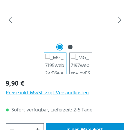
Regulärer Preis:
9,90 €
Preise inkl. MwSt. zzgl. Versandkosten
Sofort verfügbar, Lieferzeit: 2-5 Tage
Produkt Anzahl: Gib den gewünschten Wert ein
In den Warenkorb