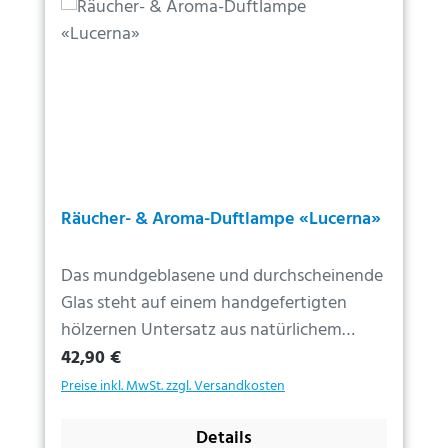
Räucher- & Aroma-Duftlampe «Lucerna»
Das mundgeblasene und durchscheinende
Glas steht auf einem handgefertigten
hölzernen Untersatz aus natürlichem
Regulärer Preis:
Eschenholz. Die elegante und harmonisch
42,90 €
gestaltete Form sorgt für ein sanftes,
Preise inkl. MwSt. zzgl. Versandkosten
gedämpftes Kerzenlicht. Die einzigartige
und raffinierte Kombination von
Details